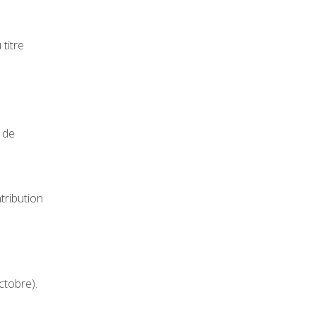
titre
 de
tribution
ctobre).