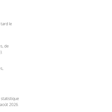
tard le
s, de
).
s,
 statistique
 août 2026.