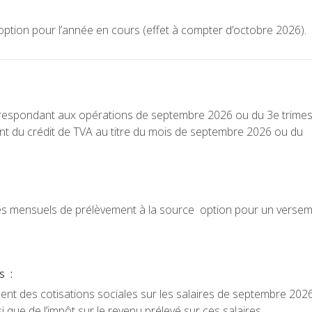
 l’option pour l’année en cours (effet à compter d’octobre 2026).
orrespondant aux opérations de septembre 2026 ou du 3e trime
 du crédit de TVA au titre du mois de septembre 2026 ou du
es mensuels de prélèvement à la source option pour un verse
s :
t des cotisations sociales sur les salaires de septembre 202
 que de l’impôt sur le revenu prélevé sur ces salaires.