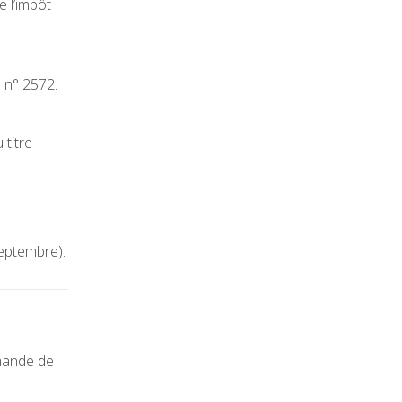
e l’impôt
é n° 2572.
 titre
septembre).
emande de