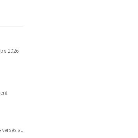
stre 2026
ment
6 versés au