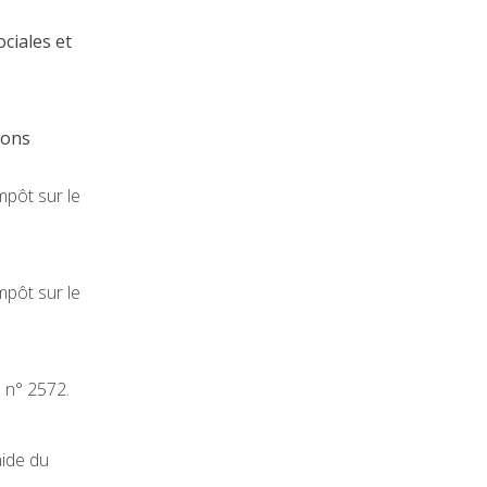
ciales et
ions
mpôt sur le
mpôt sur le
é n° 2572.
aide du