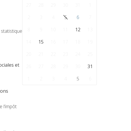
27
28
29
30
31
1
2
3
4
5
6
7
8
9
10
11
12
13
 statistique
14
15
16
17
18
19
20
21
22
23
24
25
ciales et
26
27
28
29
30
31
1
2
3
4
5
6
ions
e l’impôt